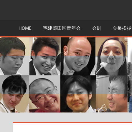
コ
ン
宅
墨
テ
田
HOME
宅建墨田区青年会
会則
会長挨拶
建
ン
区
で
ツ
墨
不
へ
動
ス
田
産
キ
業
ッ
青
を
プ
営
年
む
若
会
手
の
会