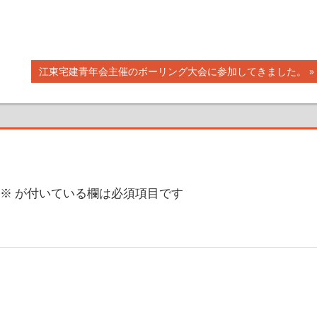
次
江東宅建青年会主催のボーリング大会に参加してきました。
の
記
事:
※
が付いている欄は必須項目です