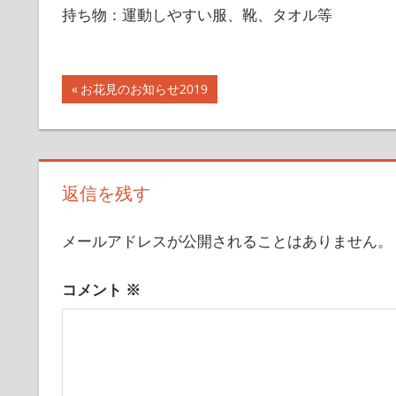
持ち物：運動しやすい服、靴、タオル等
投
前
お花見のお知らせ2019
の
稿
記
ナ
事:
ビ
返信を残す
ゲ
メールアドレスが公開されることはありません。
ー
コメント
※
シ
ョ
ン